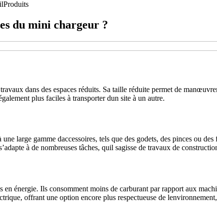
il
Produits
les du mini chargeur ?
 travaux dans des espaces réduits. Sa taille réduite permet de manœuvrer
également plus faciles à transporter dun site à un autre.
 une large gamme daccessoires, tels que des godets, des pinces ou des f
r s’adapte à de nombreuses tâches, quil sagisse de travaux de construc
n énergie. Ils consomment moins de carburant par rapport aux machines
ectrique, offrant une option encore plus respectueuse de lenvironnement,