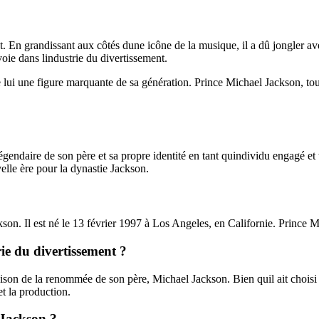
nt. En grandissant aux côtés dune icône de la musique, il a dû jongler av
voie dans lindustrie du divertissement.
 lui une figure marquante de sa génération. Prince Michael Jackson, tout
endaire de son père et sa propre identité en tant quindividu engagé et ta
elle ère pour la dynastie Jackson.
ckson. Il est né le 13 février 1997 à Los Angeles, en Californie. Princ
rie du divertissement ?
on de la renommée de son père, Michael Jackson. Bien quil ait choisi de r
t la production.
 Jackson ?