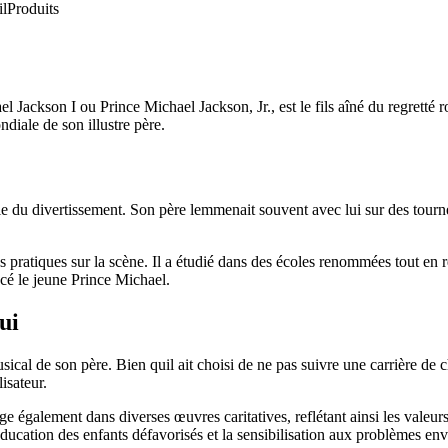
il
Produits
Jackson I ou Prince Michael Jackson, Jr., est le fils aîné du regretté 
diale de son illustre père.
ie du divertissement. Son père lemmenait souvent avec lui sur des tourn
ratiques sur la scène. Il a étudié dans des écoles renommées tout en re
cé le jeune Prince Michael.
ui
ical de son père. Bien quil ait choisi de ne pas suivre une carrière d
isateur.
également dans diverses œuvres caritatives, reflétant ainsi les valeurs h
léducation des enfants défavorisés et la sensibilisation aux problèmes e