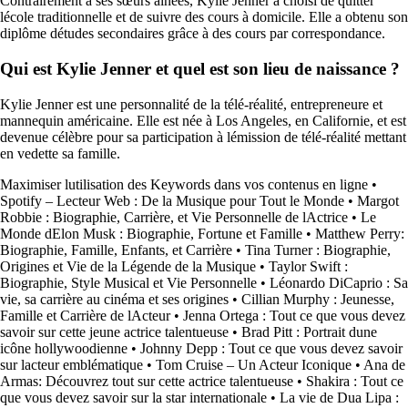
Contrairement à ses sœurs aînées, Kylie Jenner a choisi de quitter
lécole traditionnelle et de suivre des cours à domicile. Elle a obtenu son
diplôme détudes secondaires grâce à des cours par correspondance.
Qui est Kylie Jenner et quel est son lieu de naissance ?
Kylie Jenner est une personnalité de la télé-réalité, entrepreneure et
mannequin américaine. Elle est née à Los Angeles, en Californie, et est
devenue célèbre pour sa participation à lémission de télé-réalité mettant
en vedette sa famille.
Maximiser lutilisation des Keywords dans vos contenus en ligne
•
Spotify – Lecteur Web : De la Musique pour Tout le Monde
•
Margot
Robbie : Biographie, Carrière, et Vie Personnelle de lActrice
•
Le
Monde dElon Musk : Biographie, Fortune et Famille
•
Matthew Perry:
Biographie, Famille, Enfants, et Carrière
•
Tina Turner : Biographie,
Origines et Vie de la Légende de la Musique
•
Taylor Swift :
Biographie, Style Musical et Vie Personnelle
•
Léonardo DiCaprio : Sa
vie, sa carrière au cinéma et ses origines
•
Cillian Murphy : Jeunesse,
Famille et Carrière de lActeur
•
Jenna Ortega : Tout ce que vous devez
savoir sur cette jeune actrice talentueuse
•
Brad Pitt : Portrait dune
icône hollywoodienne
•
Johnny Depp : Tout ce que vous devez savoir
sur lacteur emblématique
•
Tom Cruise – Un Acteur Iconique
•
Ana de
Armas: Découvrez tout sur cette actrice talentueuse
•
Shakira : Tout ce
que vous devez savoir sur la star internationale
•
La vie de Dua Lipa :