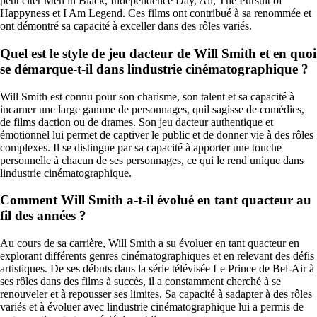
peut citer Men in Black, Independence Day, Ali, The Pursuit of
Happyness et I Am Legend. Ces films ont contribué à sa renommée et
ont démontré sa capacité à exceller dans des rôles variés.
Quel est le style de jeu dacteur de Will Smith et en quoi
se démarque-t-il dans lindustrie cinématographique ?
Will Smith est connu pour son charisme, son talent et sa capacité à
incarner une large gamme de personnages, quil sagisse de comédies,
de films daction ou de drames. Son jeu dacteur authentique et
émotionnel lui permet de captiver le public et de donner vie à des rôles
complexes. Il se distingue par sa capacité à apporter une touche
personnelle à chacun de ses personnages, ce qui le rend unique dans
lindustrie cinématographique.
Comment Will Smith a-t-il évolué en tant quacteur au
fil des années ?
Au cours de sa carrière, Will Smith a su évoluer en tant quacteur en
explorant différents genres cinématographiques et en relevant des défis
artistiques. De ses débuts dans la série télévisée Le Prince de Bel-Air à
ses rôles dans des films à succès, il a constamment cherché à se
renouveler et à repousser ses limites. Sa capacité à sadapter à des rôles
variés et à évoluer avec lindustrie cinématographique lui a permis de