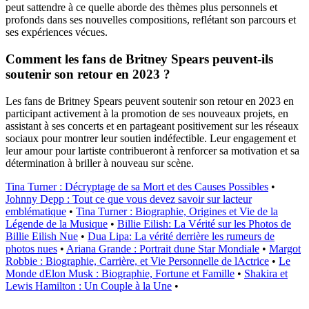
peut sattendre à ce quelle aborde des thèmes plus personnels et
profonds dans ses nouvelles compositions, reflétant son parcours et
ses expériences vécues.
Comment les fans de Britney Spears peuvent-ils
soutenir son retour en 2023 ?
Les fans de Britney Spears peuvent soutenir son retour en 2023 en
participant activement à la promotion de ses nouveaux projets, en
assistant à ses concerts et en partageant positivement sur les réseaux
sociaux pour montrer leur soutien indéfectible. Leur engagement et
leur amour pour lartiste contribueront à renforcer sa motivation et sa
détermination à briller à nouveau sur scène.
Tina Turner : Décryptage de sa Mort et des Causes Possibles
•
Johnny Depp : Tout ce que vous devez savoir sur lacteur
emblématique
•
Tina Turner : Biographie, Origines et Vie de la
Légende de la Musique
•
Billie Eilish: La Vérité sur les Photos de
Billie Eilish Nue
•
Dua Lipa: La vérité derrière les rumeurs de
photos nues
•
Ariana Grande : Portrait dune Star Mondiale
•
Margot
Robbie : Biographie, Carrière, et Vie Personnelle de lActrice
•
Le
Monde dElon Musk : Biographie, Fortune et Famille
•
Shakira et
Lewis Hamilton : Un Couple à la Une
•